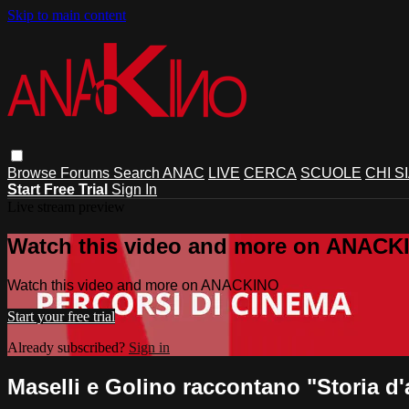
Skip to main content
Browse
Forums
Search
ANAC
LIVE
CERCA
SCUOLE
CHI S
Start Free Trial
Sign In
Live stream preview
Watch this video and more on ANACK
Watch this video and more on ANACKINO
Start your free trial
Already subscribed?
Sign in
Maselli e Golino raccontano "Storia d